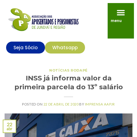
menu
Seja Sócio
Whatsapp
NOTÍCIAS RODAPÉ
INSS já informa valor da
primeira parcela do 13º salário
POSTED ON
22 DE ABRIL DE 2020
BY
IMPRENSA AAPJR
22
abr