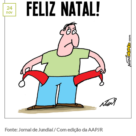
24
nov
Fonte: Jornal de Jundiaí / Com edição da AAPJR