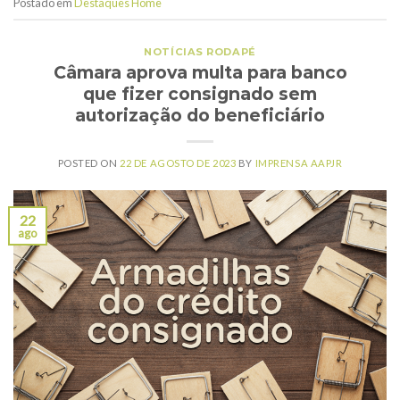
Postado em
Destaques Home
NOTÍCIAS RODAPÉ
Câmara aprova multa para banco
que fizer consignado sem
autorização do beneficiário
POSTED ON
22 DE AGOSTO DE 2023
BY
IMPRENSA AAPJR
22
ago