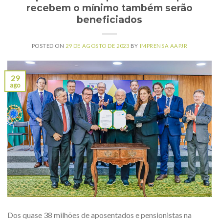
recebem o mínimo também serão
beneficiados
POSTED ON
29 DE AGOSTO DE 2023
BY
IMPRENSA AAPJR
29
ago
Dos quase 38 milhões de aposentados e pensionistas na