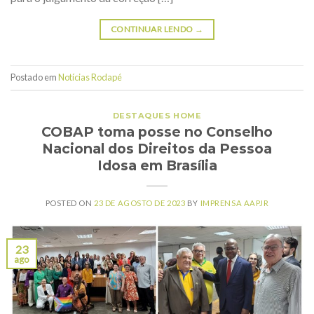
CONTINUAR LENDO
→
Postado em
Notícias Rodapé
DESTAQUES HOME
COBAP toma posse no Conselho
Nacional dos Direitos da Pessoa
Idosa em Brasília
POSTED ON
23 DE AGOSTO DE 2023
BY
IMPRENSA AAPJR
23
ago