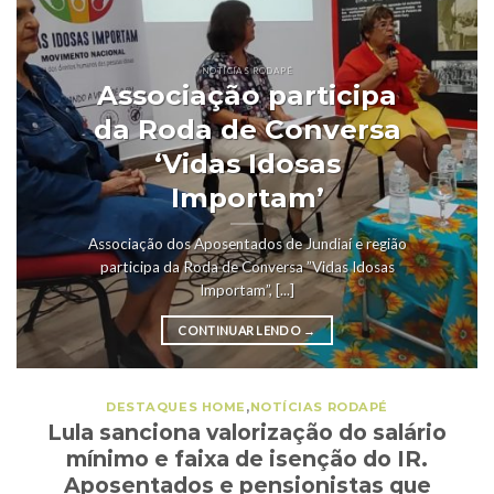
NOTÍCIAS RODAPÉ
Associação participa
da Roda de Conversa
‘Vidas Idosas
Importam’
Associação dos Aposentados de Jundiaí e região
participa da Roda de Conversa ”Vidas Idosas
Importam”, [...]
CONTINUAR LENDO
→
DESTAQUES HOME
,
NOTÍCIAS RODAPÉ
Lula sanciona valorização do salário
mínimo e faixa de isenção do IR.
Aposentados e pensionistas que