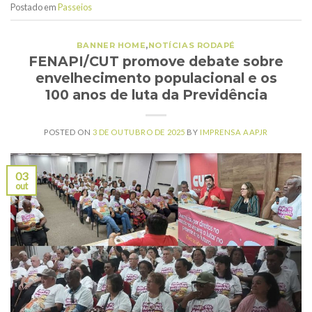
Postado em
Passeios
BANNER HOME
,
NOTÍCIAS RODAPÉ
FENAPI/CUT promove debate sobre
envelhecimento populacional e os
100 anos de luta da Previdência
POSTED ON
3 DE OUTUBRO DE 2025
BY
IMPRENSA AAPJR
03
out