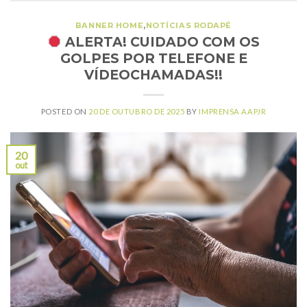
BANNER HOME
,
NOTÍCIAS RODAPÉ
ALERTA! CUIDADO COM OS
GOLPES POR TELEFONE E
VÍDEOCHAMADAS!!
POSTED ON
20 DE OUTUBRO DE 2025
BY
IMPRENSA AAPJR
20
out