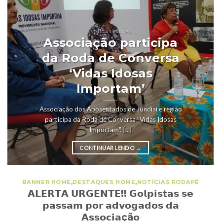
NOTÍCIAS RODAPÉ
Associação participa
da Roda de Conversa
‘Vidas Idosas
Importam’
Associação dos Aposentados de Jundiaí e região
participa da Roda de Conversa ”Vidas Idosas
Importam”, [...]
CONTINUAR LENDO
→
BANNER HOME
,
DESTAQUES HOME
,
NOTÍCIAS RODAPÉ
𝗔𝗟𝗘𝗥𝗧𝗔 𝗨𝗥𝗚𝗘𝗡𝗧𝗘!! 𝗚𝗼𝗹𝗽𝗶𝘀𝘁𝗮𝘀 𝘀𝗲
𝗽𝗮𝘀𝘀𝗮𝗺 𝗽𝗼𝗿 𝗮𝗱𝘃𝗼𝗴𝗮𝗱𝗼𝘀 𝗱𝗮
𝗔𝘀𝘀𝗼𝗰𝗶𝗮çã𝗼