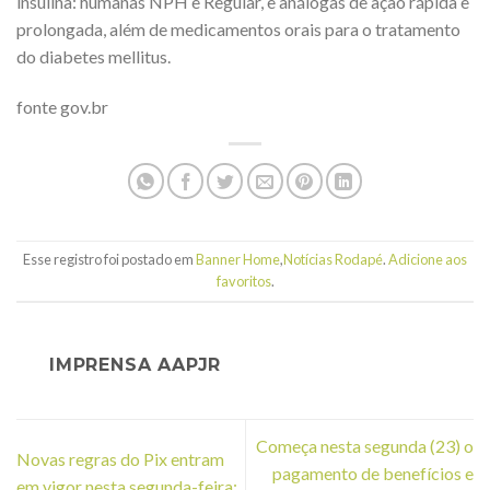
insulina: humanas NPH e Regular, e análogas de ação rápida e
prolongada, além de medicamentos orais para o tratamento
do diabetes mellitus.
fonte gov.br
Esse registro foi postado em
Banner Home
,
Notícias Rodapé
.
Adicione aos
favoritos
.
IMPRENSA AAPJR
Começa nesta segunda (23) o
Novas regras do Pix entram
pagamento de benefícios e
em vigor nesta segunda-feira;