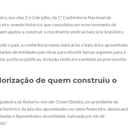
co, nos dias 2 e 3 de julho, da 1ª Conferência Nacional de
eiro, evento histórico que consolidou um novo momento de
uem ajudou a construir o movimento sindical bancário brasileiro.
odo o país, a conferência reuniu bancárias e bancários aposentado
ntantes de entidades parceiras para discutir temas urgentes para o
r, políticas públicas, inclusão sindical e combate ao preconceito
alorização de quem construiu o
alestra de Roberto von der Osten (Betão), ex-presidente da
 histórico da luta dos aposentados no ramo financeiro, destacand
adas e Aposentados da entidade, batizada por ele de
te”.