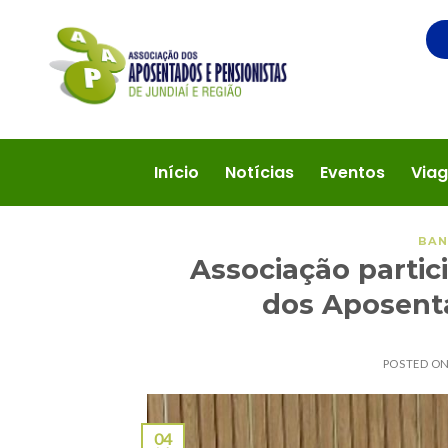
Início
Notícias
Eventos
Viag
BAN
Associação partic
dos Aposent
POSTED O
04