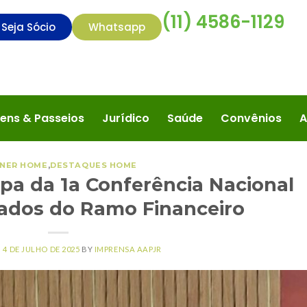
(11) 4586-1129
Seja Sócio
Whatsapp
ens & Passeios
Jurídico
Saúde
Convênios
A
NER HOME
,
DESTAQUES HOME
ipa da 1a Conferência Nacional
ados do Ramo Financeiro
N
4 DE JULHO DE 2025
BY
IMPRENSA AAPJR