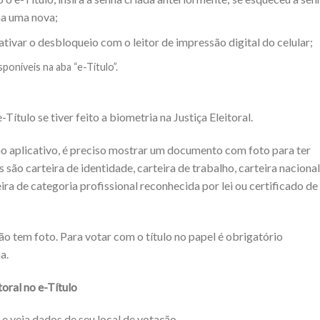
ha uma nova;
tivar o desbloqueio com o leitor de impressão digital do celular;
poníveis na aba “e-Título”.
Título se tiver feito a biometria na Justiça Eleitoral.
 no aplicativo, é preciso mostrar um documento com foto para ter
são carteira de identidade, carteira de trabalho, carteira nacional
ira de categoria profissional reconhecida por lei ou certificado de
ão tem foto. Para votar com o título no papel é obrigatório
a.
oral no e-Título
 e veja dados de seu local de votação.