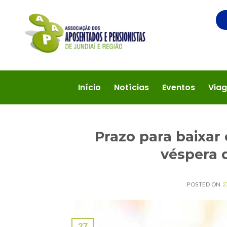
Início
Notícias
Eventos
Viag
Prazo para baixar 
véspera d
POSTED ON
2
27