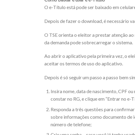
O e-Título está pode ser baixado em celular
Depois de fazer o download, é necessário va
O TSE orienta o eleitor a prestar atenção ao
da demanda pode sobrecarregar o sistema.
Ao abrir o aplicativo pela primeira vez, o el
aceitar os termos de uso do aplicativo.
Depois é só seguir um passo a passo bem sim
Insira nome, data de nascimento, CPF ou 
constar no RG, e clique em “Entrar no e-Tí
Responda a três questões para confirmar 
sobre informações como documento de iden
número de telefone;
Crie uma senha – caso você já tenha usado