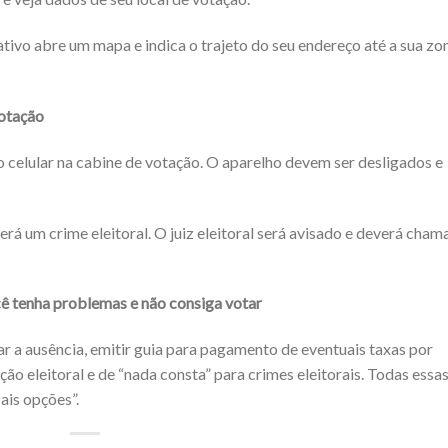
icativo abre um mapa e indica o trajeto do seu endereço até a sua zo
votação
 o celular na cabine de votação. O aparelho devem ser desligados e
rá um crime eleitoral. O juiz eleitoral será avisado e deverá chama
cê tenha problemas e não consiga votar
car a ausência, emitir guia para pagamento de eventuais taxas por
ação eleitoral e de “nada consta” para crimes eleitorais. Todas essa
ais opções”.