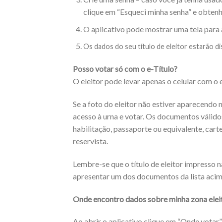
clique em “Esqueci minha senha” e obten
O aplicativo pode mostrar uma tela para a
Os dados do seu título de eleitor estarão dis
Posso votar só com o e-Título?
O eleitor pode levar apenas o celular com o e-
Se a foto do eleitor não estiver aparecendo
acesso à urna e votar. Os documentos válidos 
habilitação, passaporte ou equivalente, carte
reservista.
Lembre-se que o título de eleitor impresso n
apresentar um dos documentos da lista acim
Onde encontro dados sobre minha zona eleit
Ao abrir o aplicativo clique em “Onde votar”