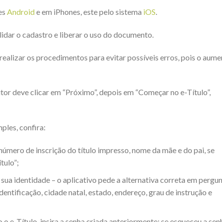
es
Android
e em iPhones, este pelo sistema
iOS
.
lidar o cadastro e liberar o uso do documento.
 realizar os procedimentos para evitar possíveis erros, pois o aum
eitor deve clicar em “Próximo”, depois em “Começar no e-Título”,
ples, confira:
número de inscrição do título impresso, nome da mãe e do pai, se
tulo”;
sua identidade – o aplicativo pede a alternativa correta em pergu
tificação, cidade natal, estado, endereço, grau de instrução e
 o e-Título, insira a senha criada anteriormente; se esqueceu a sen