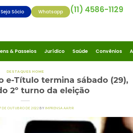
(11) 4586-1129
Seja Sócio
Whatsapp
ens & Passeios
Jurídico
Saúde
Convênios
A
DESTAQUES HOME
o e-Título termina sábado (29),
o 2º turno da eleição
7 DE OUTUBRO DE 2022
BY
IMPRENSA AAPJR