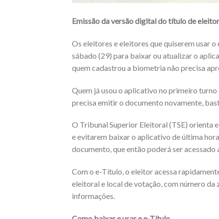
Emissão da versão digital do título de eleit
Os eleitores e eleitores que quiserem usar o 
sábado (29) para baixar ou atualizar o aplic
quem cadastrou a biometria não precisa ap
Quem já usou o aplicativo no primeiro turno ou
precisa emitir o documento novamente, basta
O Tribunal Superior Eleitoral (TSE) orienta e
e evitarem baixar o aplicativo de última hora.
documento, que então poderá ser acessado 
Com o e-Título, o eleitor acessa rapidamente
eleitoral e local de votação, com número da 
informações.
Como baixar e usar e e-Título